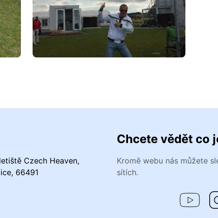
Chcete vědět co 
letiště Czech Heaven,
Kromě webu nás můžete sle
čice, 66491
sítích.